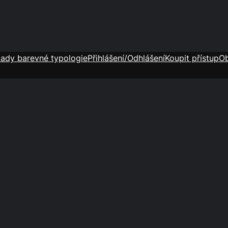
lady barevné typologie
Přihlášení/Odhlášení
Koupit přístup
Ob