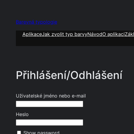
Přeskočit
na
obsah
Barevná typologie
Aplikace
Jak zvolit typ barvy
Návod
O aplikaci
Zák
Přihlášení/Odhlášení
Uživatelské jméno nebo e-mail
Heslo
Show password