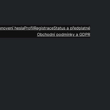
novení hesla
Profil
Registrace
Status a předplatné
Obchodní podmínky a GDPR